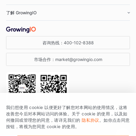
鞋服行业
客户数据平台
咨询服务
了解 GrowingIO
汽车行业
智能运营
增长干货
金融行业
获客分析
增长公开课
关于 GrowingIO
咨询热线：
400-102-8388
私有化部署
A/B 实验
增长博客
增长大会
市场合作：
market@growingio.com
渠道质量分析
产品使用文档
StartDT DAY
开发者文档
行业活动
SDK 文档
关注公众号
获取更多干货
我们想使用 cookie 以便更好了解您对本网站的使用情况，这将
场景指南
改善您今后对本网站访问的体验。关于 cookie 的使用，以及如
GrowingIO 是专注于数据智能分析与增长的品牌，核心平台为 GrowingIO
何撤回或管理您的同意，请详见我们的
隐私协议
。如你点击同意
按钮，将视为您同意 cookie 的使用。
分析云。