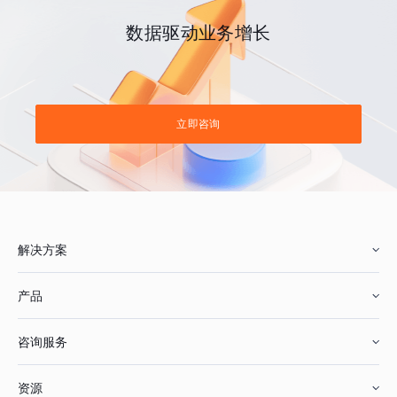
数据驱动业务增长
立即咨询
解决方案
产品
零售行业
咨询服务
美妆行业
增长分析
资源