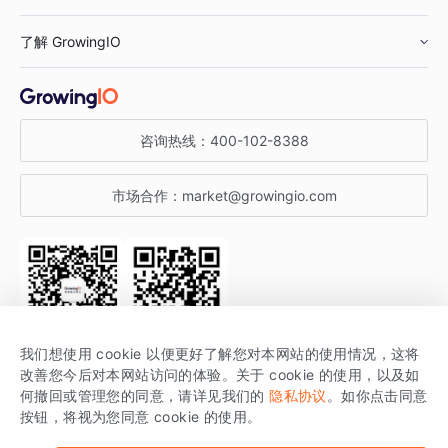
鞋服行业
客户数据平台
咨询服务
了解 GrowingIO
汽车行业
智能运营
增长干货
金融行业
获客分析
增长公开课
关于 GrowingIO
咨询热线：
400-102-8388
私有化部署
A/B 实验
增长博客
增长大会
市场合作：
market@growingio.com
渠道质量分析
产品使用文档
StartDT DAY
开发者文档
行业活动
SDK 文档
关注公众号
获取更多干货
我们想使用 cookie 以便更好了解您对本网站的使用情况，这将
场景指南
改善您今后对本网站访问的体验。关于 cookie 的使用，以及如
GrowingIO 是专注于数据智能分析与增长的品牌，核心平台为 GrowingIO
何撤回或管理您的同意，请详见我们的
隐私协议
。如你点击同意
按钮，将视为您同意 cookie 的使用。
分析云。