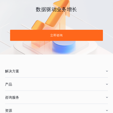
数据驱动业务增长
立即咨询
解决方案
产品
零售行业
咨询服务
美妆行业
增长分析
资源