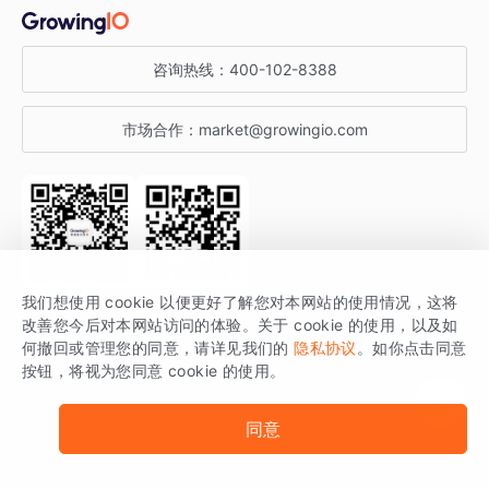
金融行业
获客分析
增长公开课
关于 GrowingIO
咨询热线：
400-102-8388
私有化部署
A/B 实验
增长博客
增长大会
市场合作：
market@growingio.com
渠道质量分析
产品使用文档
StartDT DAY
开发者文档
行业活动
SDK 文档
关注公众号
获取更多干货
我们想使用 cookie 以便更好了解您对本网站的使用情况，这将
场景指南
改善您今后对本网站访问的体验。关于 cookie 的使用，以及如
GrowingIO 是专注于数据智能分析与增长的品牌，核心平台为 GrowingIO
何撤回或管理您的同意，请详见我们的
隐私协议
。如你点击同意
按钮，将视为您同意 cookie 的使用。
分析云。
版权所有 © 北京易数科技有限公司
SDK相关说明
京ICP备15038330号
同意
京公网安备 11010502037228号
法律声明及隐私条款