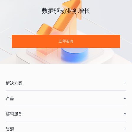
数据驱动业务增长
立即咨询
解决方案
产品
零售行业
咨询服务
美妆行业
增长分析
资源