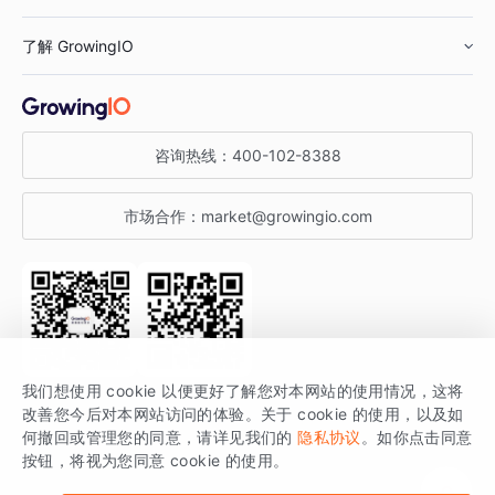
鞋服行业
客户数据平台
咨询服务
了解 GrowingIO
汽车行业
智能运营
增长干货
金融行业
获客分析
增长公开课
关于 GrowingIO
咨询热线：
400-102-8388
私有化部署
A/B 实验
增长博客
增长大会
市场合作：
market@growingio.com
渠道质量分析
产品使用文档
StartDT DAY
开发者文档
行业活动
SDK 文档
关注公众号
获取更多干货
我们想使用 cookie 以便更好了解您对本网站的使用情况，这将
场景指南
改善您今后对本网站访问的体验。关于 cookie 的使用，以及如
GrowingIO 是专注于数据智能分析与增长的品牌，核心平台为 GrowingIO
何撤回或管理您的同意，请详见我们的
隐私协议
。如你点击同意
按钮，将视为您同意 cookie 的使用。
分析云。