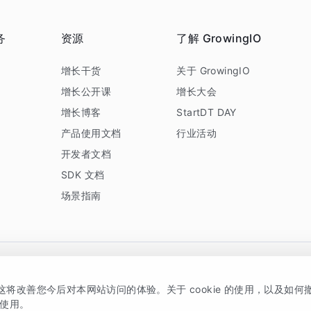
务
资源
了解 GrowingIO
务
增长干货
关于 GrowingIO
增长公开课
增长大会
增长博客
StartDT DAY
产品使用文档
行业活动
开发者文档
SDK 文档
场景指南
GrowingIO 是专注于数据智能分析与增长的品牌，核心平台为 GrowingIO 分析云
，这将改善您今后对本网站访问的体验。关于 cookie 的使用，以及如
5038330号
京公网安备 11010502037228号
的使用。