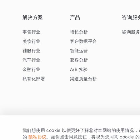
解决方案
产品
咨询服
零售行业
增长分析
咨询服
美妆行业
客户数据平台
鞋服行业
智能运营
汽车行业
获客分析
金融行业
A/B 实验
私有化部署
渠道质量分析
我们想使用 cookie 以便更好了解您对本网站的使用情况
版权所有 © 北京易数科技有限公司
SDK相关说明
京ICP备1
的
隐私协议
。如你点击同意按钮，将视为您同意 cookie 