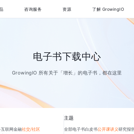
品
咨询服务
资源
了解 GrowingIO
电子书下载中心
GrowingIO 所有关于「增长」的电子书，都在这里
主题
务
互联网金融
社交/社区
全部
电子书
白皮书
公开课讲义
研究报