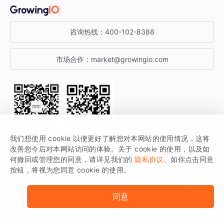
金融行业
获客分析
增长公开课
关于 GrowingIO
咨询热线：
400-102-8388
私有化部署
A/B 实验
增长博客
增长大会
市场合作：
market@growingio.com
渠道质量分析
产品使用文档
StartDT DAY
开发者文档
行业活动
SDK 文档
关注公众号
获取更多干货
我们想使用 cookie 以便更好了解您对本网站的使用情况，这将
场景指南
改善您今后对本网站访问的体验。关于 cookie 的使用，以及如
GrowingIO 是专注于数据智能分析与增长的品牌，核心平台为 GrowingIO
何撤回或管理您的同意，请详见我们的
隐私协议
。如你点击同意
按钮，将视为您同意 cookie 的使用。
分析云。
版权所有 © 北京易数科技有限公司
SDK相关说明
京ICP备15038330号
同意
京公网安备 11010502037228号
法律声明及隐私条款