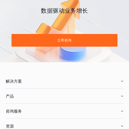
数据驱动业务增长
立即咨询
解决方案
产品
零售行业
咨询服务
美妆行业
增长分析
资源