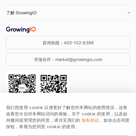
鞋服行业
客户数据平台
咨询服务
了解 GrowingIO
汽车行业
智能运营
增长干货
金融行业
获客分析
增长公开课
关于 GrowingIO
咨询热线：
400-102-8388
私有化部署
A/B 实验
增长博客
增长大会
市场合作：
market@growingio.com
渠道质量分析
产品使用文档
StartDT DAY
开发者文档
行业活动
SDK 文档
关注公众号
获取更多干货
我们想使用 cookie 以便更好了解您对本网站的使用情况，这将
场景指南
改善您今后对本网站访问的体验。关于 cookie 的使用，以及如
GrowingIO 是专注于数据智能分析与增长的品牌，核心平台为 GrowingIO
何撤回或管理您的同意，请详见我们的
隐私协议
。如你点击同意
按钮，将视为您同意 cookie 的使用。
分析云。