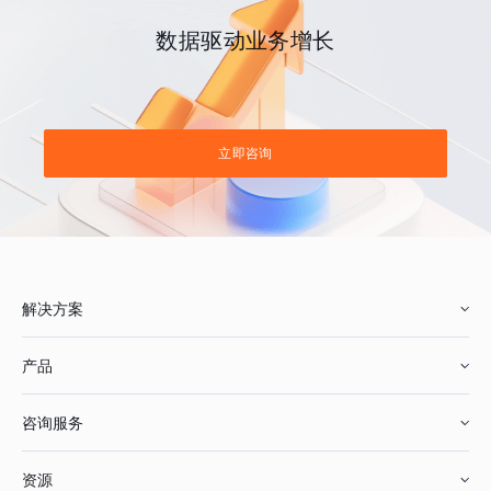
数据驱动业务增长
立即咨询
解决方案
产品
零售行业
咨询服务
美妆行业
增长分析
资源