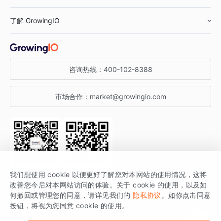
鞋服行业
客户数据平台
咨询服务
了解 GrowingIO
汽车行业
智能运营
增长干货
金融行业
获客分析
增长公开课
关于 GrowingIO
咨询热线：
400-102-8388
私有化部署
A/B 实验
增长博客
增长大会
市场合作：
market@growingio.com
渠道质量分析
产品使用文档
StartDT DAY
开发者文档
行业活动
SDK 文档
关注公众号
获取更多干货
我们想使用 cookie 以便更好了解您对本网站的使用情况，这将
场景指南
改善您今后对本网站访问的体验。关于 cookie 的使用，以及如
GrowingIO 是专注于数据智能分析与增长的品牌，核心平台为 GrowingIO
何撤回或管理您的同意，请详见我们的
隐私协议
。如你点击同意
按钮，将视为您同意 cookie 的使用。
分析云。