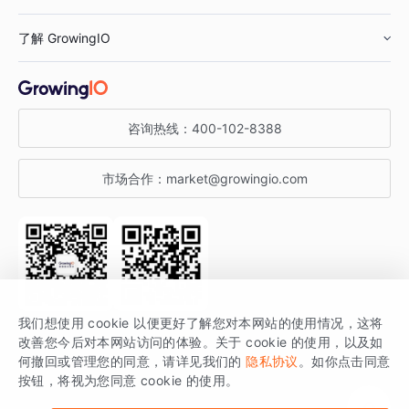
鞋服行业
客户数据平台
咨询服务
了解 GrowingIO
汽车行业
智能运营
增长干货
金融行业
获客分析
增长公开课
关于 GrowingIO
咨询热线：
400-102-8388
私有化部署
A/B 实验
增长博客
增长大会
市场合作：
market@growingio.com
渠道质量分析
产品使用文档
StartDT DAY
开发者文档
行业活动
SDK 文档
关注公众号
获取更多干货
我们想使用 cookie 以便更好了解您对本网站的使用情况，这将
场景指南
改善您今后对本网站访问的体验。关于 cookie 的使用，以及如
GrowingIO 是专注于数据智能分析与增长的品牌，核心平台为 GrowingIO
何撤回或管理您的同意，请详见我们的
隐私协议
。如你点击同意
按钮，将视为您同意 cookie 的使用。
分析云。