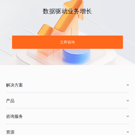
数据驱动业务增长
立即咨询
解决方案
产品
零售行业
咨询服务
美妆行业
增长分析
资源