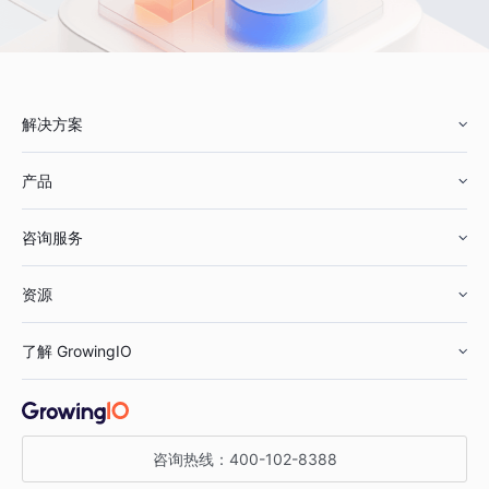
解决方案
产品
零售行业
咨询服务
美妆行业
增长分析
资源
鞋服行业
客户数据平台
咨询服务
了解 GrowingIO
汽车行业
智能运营
增长干货
金融行业
获客分析
增长公开课
关于 GrowingIO
咨询热线：
400-102-8388
私有化部署
A/B 实验
增长博客
增长大会