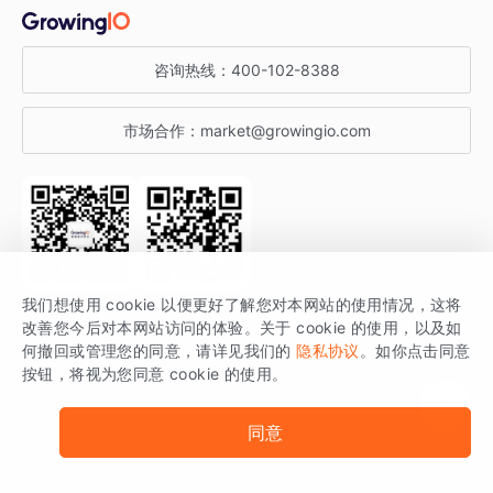
金融行业
获客分析
增长公开课
关于 GrowingIO
咨询热线：
400-102-8388
私有化部署
A/B 实验
增长博客
增长大会
市场合作：
market@growingio.com
渠道质量分析
产品使用文档
StartDT DAY
开发者文档
行业活动
SDK 文档
关注公众号
获取更多干货
我们想使用 cookie 以便更好了解您对本网站的使用情况，这将
场景指南
改善您今后对本网站访问的体验。关于 cookie 的使用，以及如
GrowingIO 是专注于数据智能分析与增长的品牌，核心平台为 GrowingIO
何撤回或管理您的同意，请详见我们的
隐私协议
。如你点击同意
按钮，将视为您同意 cookie 的使用。
分析云。
版权所有 © 北京易数科技有限公司
SDK相关说明
京ICP备15038330号
同意
京公网安备 11010502037228号
法律声明及隐私条款