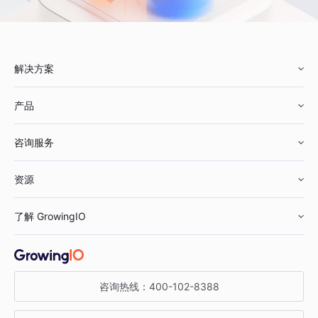
解决方案
产品
零售行业
咨询服务
美妆行业
增长分析
资源
鞋服行业
客户数据平台
咨询服务
了解 GrowingIO
汽车行业
智能运营
增长干货
金融行业
获客分析
增长公开课
关于 GrowingIO
咨询热线：
400-102-8388
私有化部署
A/B 实验
增长博客
增长大会