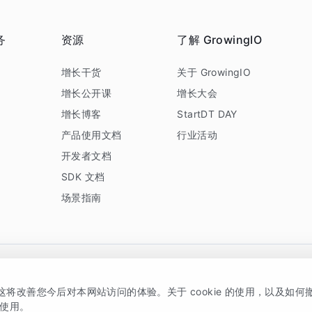
务
资源
了解 GrowingIO
务
增长干货
关于 GrowingIO
增长公开课
增长大会
增长博客
StartDT DAY
产品使用文档
行业活动
开发者文档
SDK 文档
场景指南
GrowingIO 是专注于数据智能分析与增长的品牌，核心平台为 GrowingIO 分析云
，这将改善您今后对本网站访问的体验。关于 cookie 的使用，以及如
5038330号
京公网安备 11010502037228号
的使用。