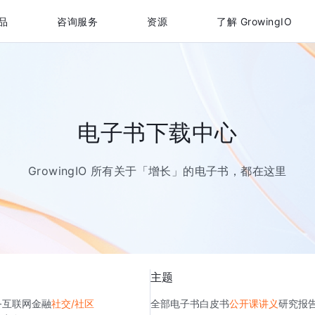
品
咨询服务
资源
了解 GrowingIO
电子书下载中心
GrowingIO 所有关于「增长」的电子书，都在这里
主题
务
互联网金融
社交/社区
全部
电子书
白皮书
公开课讲义
研究报