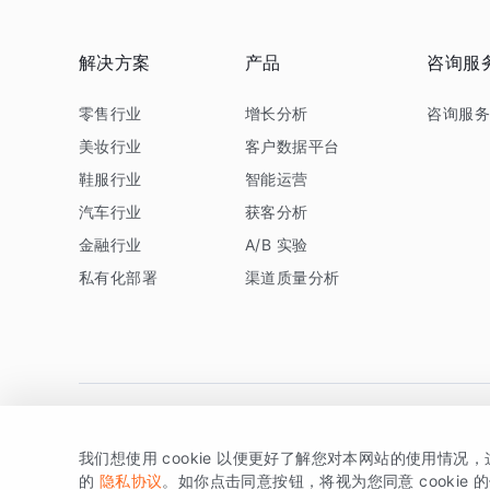
解决方案
产品
咨询服
零售行业
增长分析
咨询服
美妆行业
客户数据平台
鞋服行业
智能运营
汽车行业
获客分析
金融行业
A/B 实验
私有化部署
渠道质量分析
我们想使用 cookie 以便更好了解您对本网站的使用情况
版权所有 © 北京易数科技有限公司
SDK相关说明
京ICP备1
的
隐私协议
。如你点击同意按钮，将视为您同意 cookie 