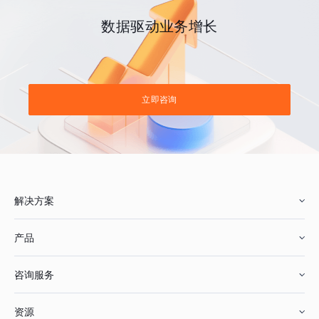
数据驱动业务增长
立即咨询
解决方案
产品
零售行业
咨询服务
美妆行业
增长分析
资源