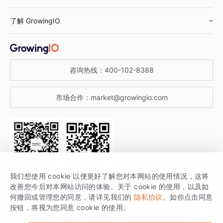
鞋服行业
客户数据平台
咨询服务
了解 GrowingIO
汽车行业
智能运营
增长干货
金融行业
获客分析
增长公开课
关于 GrowingIO
咨询热线：
400-102-8388
私有化部署
A/B 实验
增长博客
增长大会
市场合作：
market@growingio.com
渠道质量分析
产品使用文档
StartDT DAY
开发者文档
行业活动
SDK 文档
关注公众号
获取更多干货
我们想使用 cookie 以便更好了解您对本网站的使用情况，这将
场景指南
改善您今后对本网站访问的体验。关于 cookie 的使用，以及如
GrowingIO 是专注于数据智能分析与增长的品牌，核心平台为 GrowingIO
何撤回或管理您的同意，请详见我们的
隐私协议
。如你点击同意
按钮，将视为您同意 cookie 的使用。
分析云。