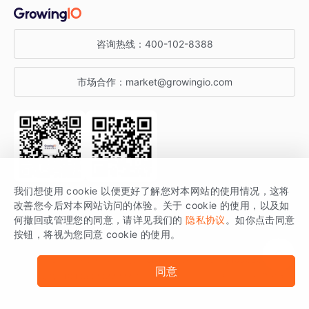
金融行业
获客分析
增长公开课
关于 GrowingIO
咨询热线：
400-102-8388
私有化部署
A/B 实验
增长博客
增长大会
市场合作：
market@growingio.com
渠道质量分析
产品使用文档
StartDT DAY
开发者文档
行业活动
SDK 文档
关注公众号
获取更多干货
我们想使用 cookie 以便更好了解您对本网站的使用情况，这将
场景指南
改善您今后对本网站访问的体验。关于 cookie 的使用，以及如
GrowingIO 是专注于数据智能分析与增长的品牌，核心平台为 GrowingIO
何撤回或管理您的同意，请详见我们的
隐私协议
。如你点击同意
按钮，将视为您同意 cookie 的使用。
分析云。
版权所有 © 北京易数科技有限公司
SDK相关说明
京ICP备15038330号
同意
京公网安备 11010502037228号
法律声明及隐私条款