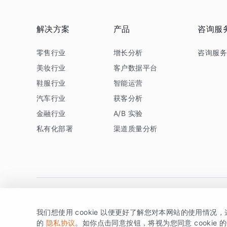
解决方案
产品
咨询服
零售行业
增长分析
咨询服
美妆行业
客户数据平台
鞋服行业
智能运营
汽车行业
获客分析
金融行业
A/B 实验
私有化部署
渠道质量分析
我们想使用 cookie 以便更好了解您对本网站的使用情况
版权所有 © 北京易数科技有限公司
SDK相关说明
京ICP备1
的
隐私协议
。如你点击同意按钮，将视为您同意 cookie 