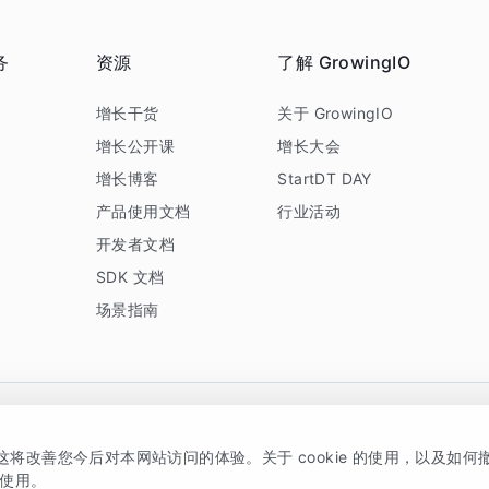
务
资源
了解 GrowingIO
务
增长干货
关于 GrowingIO
增长公开课
增长大会
增长博客
StartDT DAY
产品使用文档
行业活动
开发者文档
SDK 文档
场景指南
GrowingIO 是专注于数据智能分析与增长的品牌，核心平台为 GrowingIO 分析云
，这将改善您今后对本网站访问的体验。关于 cookie 的使用，以及如
5038330号
京公网安备 11010502037228号
的使用。