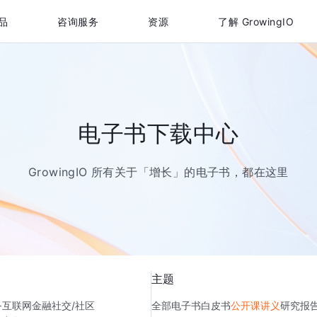
品
咨询服务
资源
了解 GrowingIO
电子书下载中心
GrowingIO 所有关于「增长」的电子书，都在这里
主题
务
互联网金融
社交/社区
全部
电子书
白皮书
公开课讲义
研究报