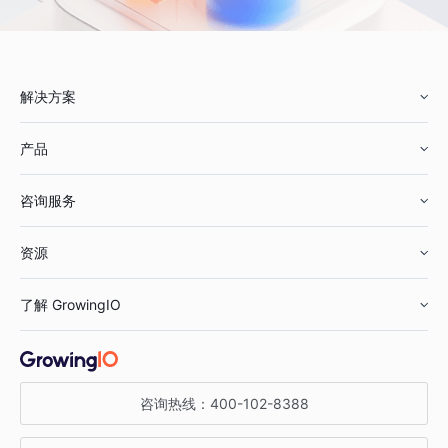
解决方案
产品
零售行业
咨询服务
美妆行业
增长分析
资源
鞋服行业
客户数据平台
咨询服务
了解 GrowingIO
汽车行业
智能运营
增长干货
金融行业
获客分析
增长公开课
关于 GrowingIO
咨询热线：
400-102-8388
私有化部署
A/B 实验
增长博客
增长大会