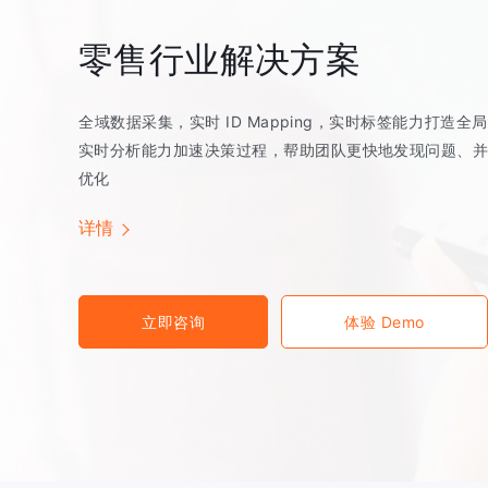
零售行业解决方案
全域数据采集，实时 ID Mapping，实时标签能力打造
实时分析能力加速决策过程，帮助团队更快地发现问题、
优化
详情
立即咨询
体验 Demo