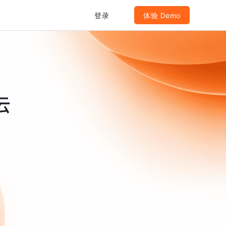
登录
体验 Demo