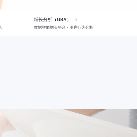
增长分析（UBA）
论
数据智能增长平台 · 用户行为分析