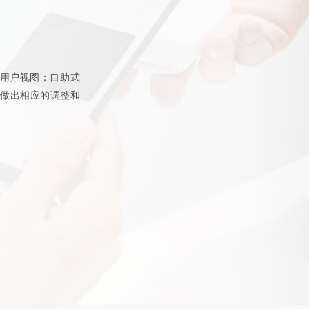
全局用户视图；自助式
并做出相应的调整和