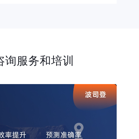
立即咨询
体验 Demo
咨询服务和培训