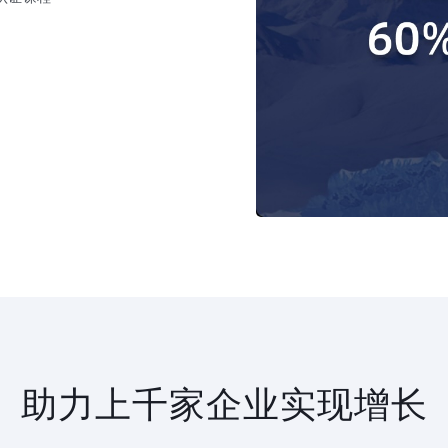
助力上千家企业实现增长