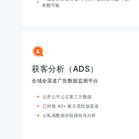
有数可验
立即咨询
体验 Demo
获客分析（ADS）
全域全渠道广告数据监测平台
公开公平公正第三方数据
已对接 40+ 家主流投放渠道
公私域数据全链路转化分析